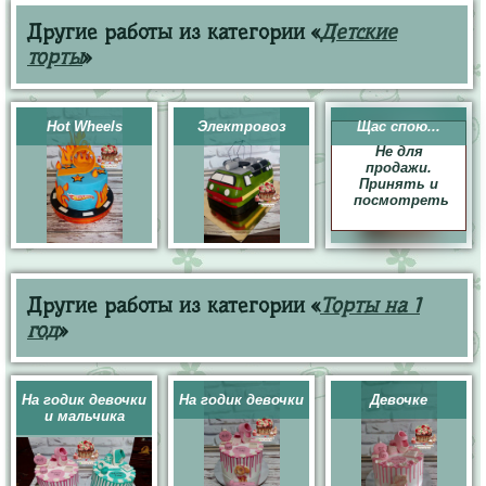
Другие работы из категории «
Детские
торты
»
Hot Wheels
Электровоз
Щас спою...
Не для
продажи.
Принять и
посмотреть
Другие работы из категории «
Торты на 1
год
»
На годик девочки
На годик девочки
Девочке
и мальчика