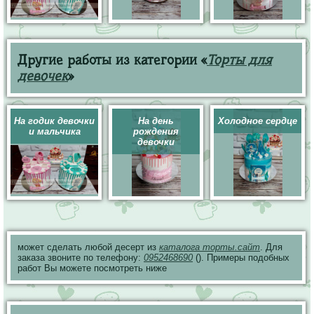
Другие работы из категории «
Торты для
девочек
»
На годик девочки
На день
Холодное сердце
и мальчика
рождения
девочки
может сделать любой десерт из
каталога торты.сайт
. Для
заказа звоните по телефону:
0952468690
(). Примеры подобных
работ Вы можете посмотреть ниже