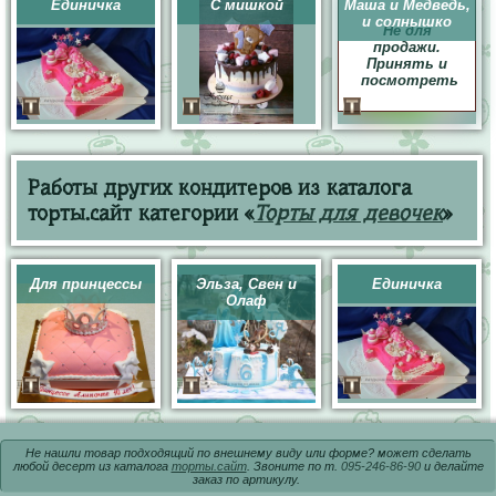
Единичка
С мишкой
Маша и Медведь,
и солнышко
Не для
продажи.
Принять и
посмотреть
Работы других кондитеров из каталога
торты.сайт категории «
Торты для девочек
»
Для принцессы
Эльза, Свен и
Единичка
Олаф
Не нашли товар подходящий по внешнему виду или форме? может сделать
любой десерт из каталога
торты.сайт
. Звоните по т.
095-246-86-90
и делайте
заказ по артикулу.