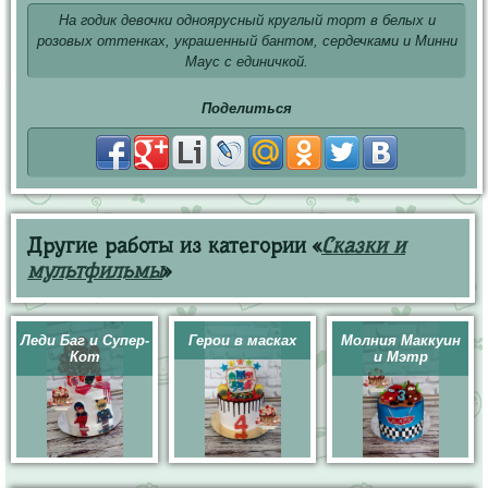
На годик девочки одноярусный круглый торт в белых и
розовых оттенках, украшенный бантом, сердечками и Минни
Маус с единичкой.
Поделиться
Другие работы из категории «
Сказки и
мультфильмы
»
Леди Баг и Супер-
Герои в масках
Молния Маккуин
Кот
и Мэтр