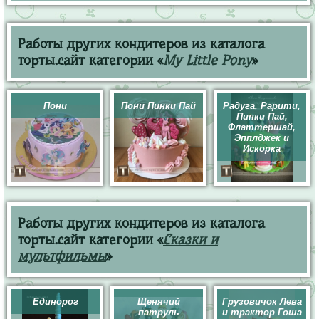
Работы других кондитеров из каталога
торты.сайт категории «
My Little Pony
»
Пони
Пони Пинки Пай
Радуга, Рарити,
Пинки Пай,
Флаттершай,
Эпплджек и
Искорка
Работы других кондитеров из каталога
торты.сайт категории «
Сказки и
мультфильмы
»
Единорог
Щенячий
Грузовичок Лева
патруль
и трактор Гоша