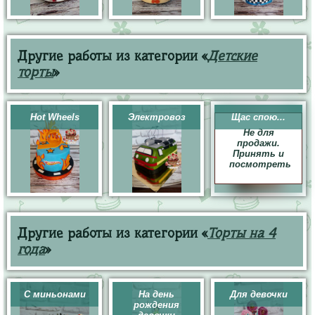
Другие работы из категории «
Детские
торты
»
Hot Wheels
Электровоз
Щас спою...
Не для
продажи.
Принять и
посмотреть
Другие работы из категории «
Торты на 4
года
»
С миньонами
На день
Для девочки
рождения