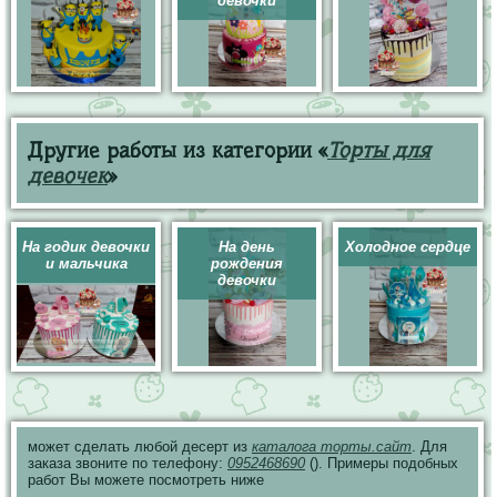
девочки
Другие работы из категории «
Торты для
девочек
»
На годик девочки
На день
Холодное сердце
и мальчика
рождения
девочки
может сделать любой десерт из
каталога торты.сайт
. Для
заказа звоните по телефону:
0952468690
(). Примеры подобных
работ Вы можете посмотреть ниже