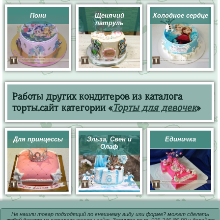
Пони
Щенячий
Холодное сердце
патруль
Работы других кондитеров из каталога
торты.сайт категории «
Торты для девочек
»
Для принцессы
Эльза, Свен и
Единичка
Олаф
Не нашли товар подходящий по внешнему виду или форме? может сделать