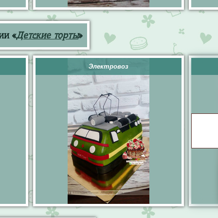
ии «
Детские торты
»
Электровоз