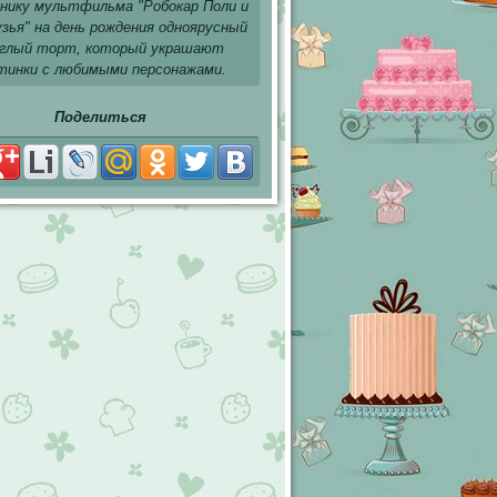
нику мультфильма "Робокар Поли и
узья" на день рождения одноярусный
углый торт, который украшают
тинки с любимыми персонажами.
Поделиться