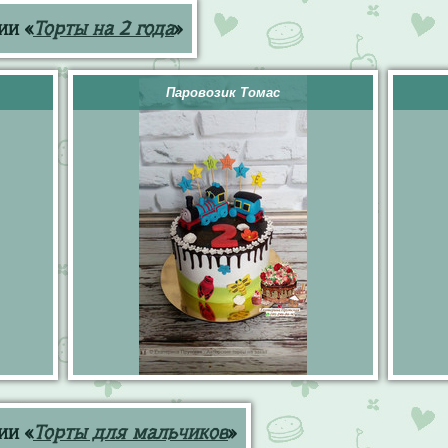
ии «
Торты на 2 года
»
Паровозик Томас
ии «
Торты для мальчиков
»