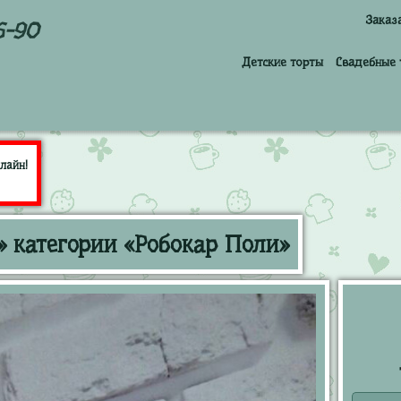
Заказ
6-90
Детские торты
Свадебные 
лайн!
» категории «Робокар Поли»