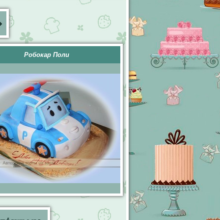
»
Робокар Поли