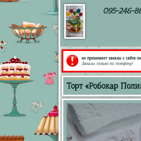
095-246-8
не принимает заказы с сайта он
Заказы только по телефону!
Торт «Робокар Поли