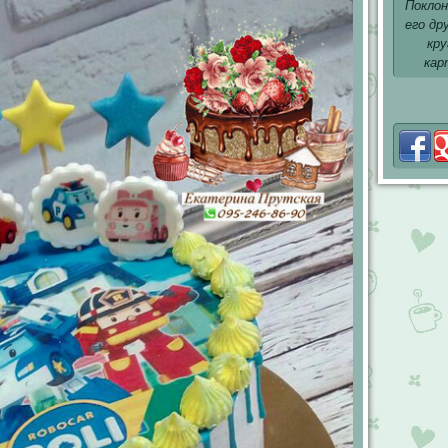
Поклон
его др
кр
кар