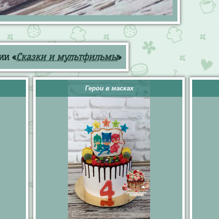
ии «
Сказки и мультфильмы
»
Герои в масках