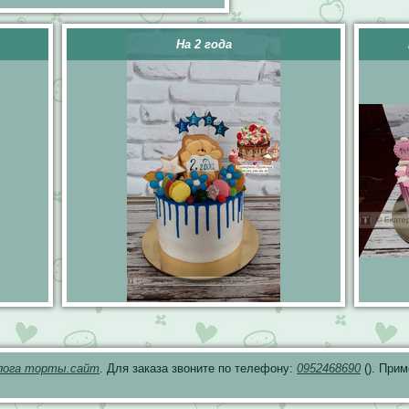
На 2 года
лога торты.сайт
. Для заказа звоните по телефону:
0952468690
(). При