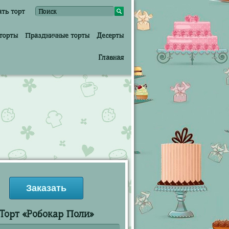
ать торт
торты
Праздничные торты
Десерты
Главная
Заказать
Торт «Робокар Поли»