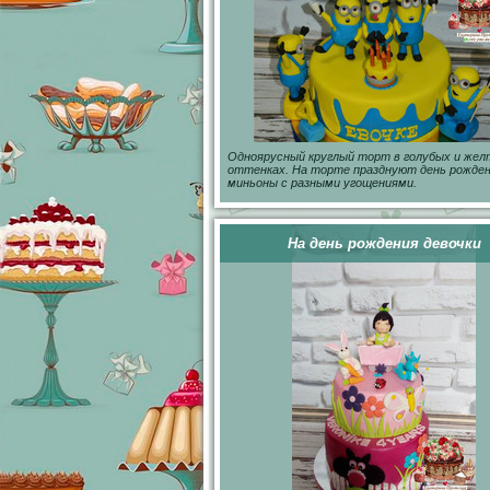
Одноярусный круглый торт в голубых и же
оттенках. На торте празднуют день рожде
миньоны с разными угощениями.
На день рождения девочки