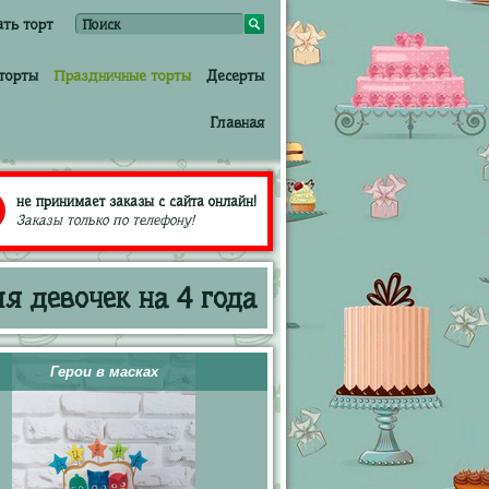
ать торт
торты
Праздничные торты
Десерты
Главная
не принимает заказы с сайта онлайн!
Заказы только по телефону!
я девочек на 4 года
Герои в масках