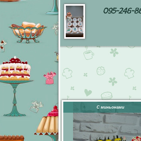
095-246-8
С миньонами