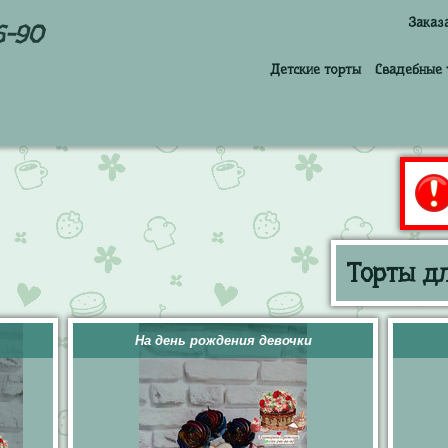
Заказ
6-90
Детские торты
Свадебные 
Торты дл
На день рождения девочки