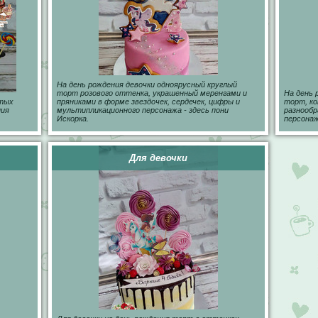
На день рождения девочки одноярусный круглый
торт розового оттенка, украшенный меренгами и
На день 
лтых
пряниками в форме звездочек, сердечек, цифры и
торт, к
ния
мультипликационного персонажа - здесь пони
разнообр
Искорка.
персонаж
Для девочки