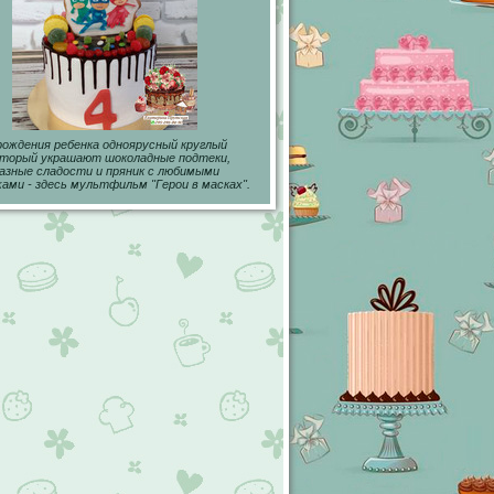
рождения ребенка одноярусный круглый
оторый украшают шоколадные подтеки,
азные сладости и пряник с любимыми
ами - здесь мультфильм "Герои в масках".