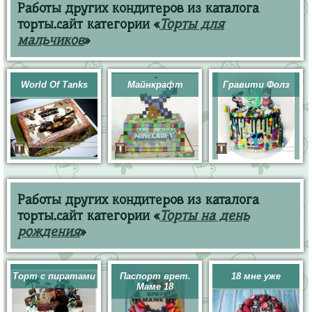
Работы других кондитеров из каталога
торты.сайт категории «
Торты для
мальчиков
»
World Of Tanks
Майнкрафт
Гравити Фолз
Работы других кондитеров из каталога
торты.сайт категории «
Торты на день
рождения
»
Торт с пиратами
Паспорт врет.
18 мне уже
Маме 18