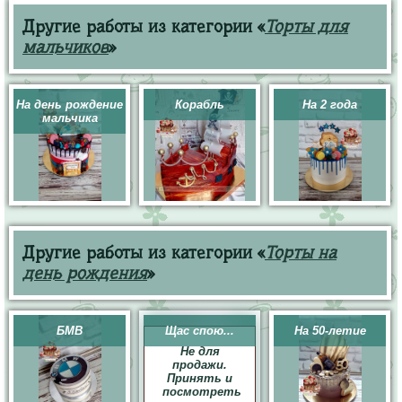
Другие работы из категории «
Торты для
мальчиков
»
На день рождение
Корабль
На 2 года
мальчика
Другие работы из категории «
Торты на
день рождения
»
БМВ
Щас спою...
На 50-летие
Не для
продажи.
Принять и
посмотреть