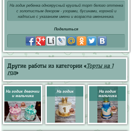
На годик ребенка одноярусный круглый торт белого оттенка
с золотистым декором - узорами, бусинами, короной и
надписью с указанием имени и возраста именинника.
Поделиться
Другие работы из категории «
Торты на 1
год
»
На годик девочки
На годик
На годик
и мальчика
мальчика